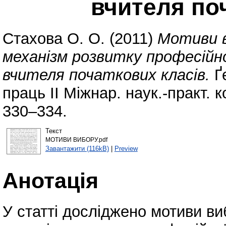
вчителя по
Стахова О. О.
(2011)
Мотиви в
механізм розвитку професійн
вчителя початкових класів.
Ґе
праць ІІ Міжнар. наук.-практ. ко
330–334.
Текст
МОТИВИ ВИБОРУ.pdf
Завантажити (116kB)
|
Preview
Анотація
У статті досліджено мотиви ви