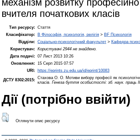
механізм розвитку професійно
вчителя початкових класів
Тип ресурсу:
Стаття
Класифікатор:
B Філософія, психологія, релігія
>
BF Психологія
Відділи:
Соціально-психологічний факультет
>
Кафедра психол
Користувач:
Користувачі 2944 не знайдено.
Дата подачі:
07 Лист 2013 10:26
Оновлення:
15 Серп 2015 07:57
URI:
https://eprints.zu.edu.ua/id/eprint/10083
Стахова О. О.
Мотиви вибору професії як психологіч
ДСТУ 8302:2015:
класів.
Ґенеза буття особистості: зб. наук. праць ІІ 
Дії ​​(потрібно ввійти)
Оглянути опис ресурсу