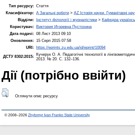
Тип ресурсу:
Стаття
Класифікатор:
A Загальні роботи
>
AZ Історія науки. Гуманітарні нау
Відділи:
Інститут філології і журналістики
>
Кафедра українськ
Користувач:
Виктория Игоревна Пустохина
Дата подачі:
08 Лист 2013 09:10
Оновлення:
15 Серп 2015 07:58
URI:
https://eprints.zu.edu.ua/id/eprint/10094
Кучерук О. А.
Педагогічні технології в лінгвометодич
ДСТУ 8302:2015:
2013. № 20. С. 132–136.
Дії ​​(потрібно ввійти)
Оглянути опис ресурсу
© 2008–2026
Zhytomyr Ivan Franko State University