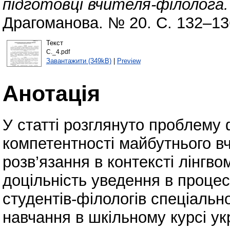
підготовці вчителя-філолога.
Драгоманова. № 20. С. 132–13
Текст
С._4.pdf
Завантажити (349kB)
|
Preview
Анотація
У статті розглянуто проблему
компетентності майбутнього в
розв’язання в контексті лінгв
доцільність уведення в процес
студентів-філологів спеціально
навчання в шкільному курсі ук