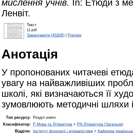
мислення учнів.
In: Етюди з ме
Ленвіт.
Текст
11.pdf
Завантажити (432kB)
|
Preview
Анотація
У пропонованих читачеві етюд
увагу на найважливіших пробл
школі, які визначаються її ху
зумовлюють методичні шляхи і
Тип ресурсу:
Розділ книги
Класифікатор:
P Мова та Література
>
PN Література (Загальне)
Відділи:
Інститут філології і журналістики
>
Кафедра українсько