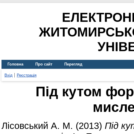
ЕЛЕКТРОН
ЖИТОМИРСЬК
УНІВ
Головна
Про сайт
Перегляд
Вхід
Реєстрація
Під кутом фо
мисле
Лісовський А. М.
(2013)
Під к