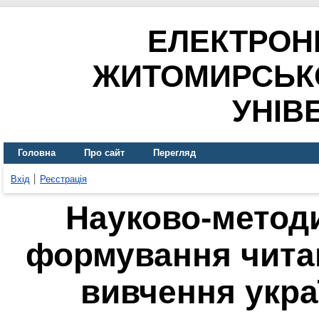
ЕЛЕКТРОН
ЖИТОМИРСЬК
УНІВ
Головна
Про сайт
Перегляд
Вхід
Реєстрація
Науково-методи
формування читац
вивчення укра