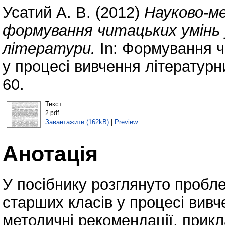
Усатий А. В.
(2012)
Науково-м
формування читацьких умінь у
літератури.
In: Формування ч
у процесі вивчення літературни
60.
Текст
2.pdf
Завантажити (162kB)
|
Preview
Анотація
У посібнику розглянуто пробле
старших класів у процесі вивч
методичні рекомендації, прик