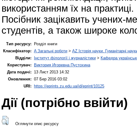
використанням їх на практиці.
Посібник зацікавить учених-ме
студентів, а також широке коло
Тип ресурсу:
Розділ книги
Класифікатор:
A Загальні роботи
>
AZ Історія науки. Гуманітарні наук
Відділи:
Інститут філології і журналістики
>
Кафедра українсько
Користувач:
Виктория Игоревна Пустохина
Дата подачі:
13 Лист 2013 14:32
Оновлення:
07 Бер 2016 03:02
URI:
https://eprints.zu.edu.ua/id/eprint/10125
Дії ​​(потрібно ввійти)
Оглянути опис ресурсу