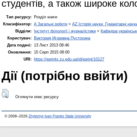
студентів, а також широке коло
Тип ресурсу:
Розділ книги
Класифікатор:
A Загальні роботи
>
AZ Історія науки. Гуманітарні наук
Відділи:
Інститут філології і журналістики
>
Кафедра українсько
Користувач:
Виктория Игоревна Пустохина
Дата подачі:
13 Лист 2013 08:46
Оновлення:
15 Серп 2015 08:00
URI:
https://eprints.zu.edu.ua/id/eprint/10127
Дії ​​(потрібно ввійти)
Оглянути опис ресурсу
© 2008–2026
Zhytomyr Ivan Franko State University