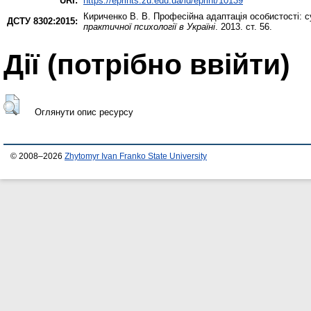
URI:
https://eprints.zu.edu.ua/id/eprint/10139
Кириченко В. В.
Професійна адаптація особистості: су
ДСТУ 8302:2015:
практичної психології в Україні
. 2013. ст. 56.
Дії ​​(потрібно ввійти)
Оглянути опис ресурсу
© 2008–2026
Zhytomyr Ivan Franko State University