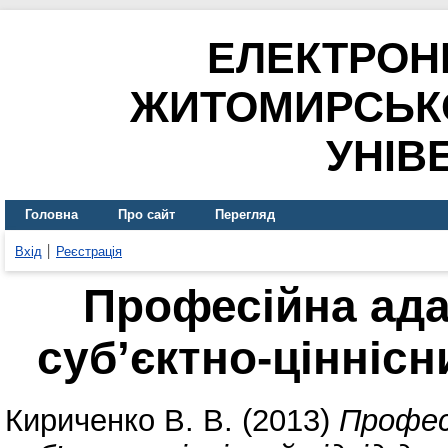
ЕЛЕКТРОН
ЖИТОМИРСЬК
УНІВ
Головна
Про сайт
Перегляд
Вхід
Реєстрація
Професійна ада
суб’єктно-ціннісн
Кириченко В. В.
(2013)
Профес