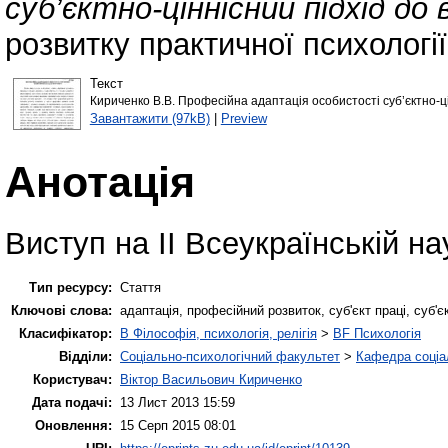
суб’єктно-ціннісний підхід до 
розвитку практичної психології 
Текст
Кириченко В.В. Професійна адаптація особистості суб’єктно-ці
Завантажити (97kB)
|
Preview
Анотація
Виступ на ІІ Всеукраїнській на
Тип ресурсу:
Стаття
Ключові слова:
адаптація, професійний розвиток, суб'єкт праці, суб'є
Класифікатор:
B Філософія, психологія, релігія
>
BF Психологія
Відділи:
Соціально-психологічний факультет
>
Кафедра соціал
Користувач:
Віктор Васильович Кириченко
Дата подачі:
13 Лист 2013 15:59
Оновлення:
15 Серп 2015 08:01