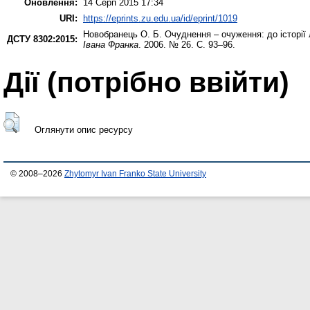
Оновлення:
14 Серп 2015 17:34
URI:
https://eprints.zu.edu.ua/id/eprint/1019
Новобранець О. Б.
Очуднення – очуження: до історії 
ДСТУ 8302:2015:
Івана Франка
. 2006. № 26. С. 93–96.
Дії ​​(потрібно ввійти)
Оглянути опис ресурсу
© 2008–2026
Zhytomyr Ivan Franko State University