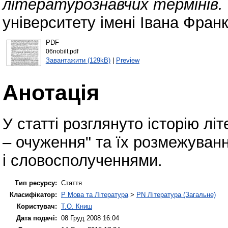
літературознавчих термінів.
університету імені Івана Франк
PDF
06nobilt.pdf
Завантажити (129kB)
|
Preview
Анотація
У статті розглянуто історію лі
– очуження" та їх розмежуван
і словосполученнями.
Тип ресурсу:
Стаття
Класифікатор:
P Мова та Література
>
PN Література (Загальне)
Користувач:
Т.О. Книш
Дата подачі:
08 Груд 2008 16:04