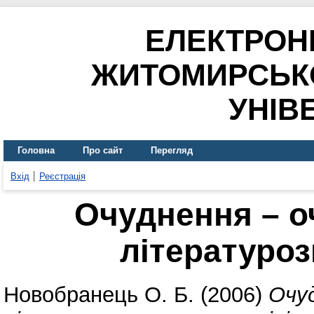
ЕЛЕКТРОН
ЖИТОМИРСЬК
УНІВ
Головна
Про сайт
Перегляд
Вхід
Реєстрація
Очуднення – оч
літературоз
Новобранець О. Б.
(2006)
Очуд