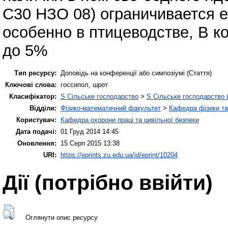
С30 НЗО 08) ограничивается е
особенно в птицеводстве, В 
до 5%
Тип ресурсу:
Доповідь на конференції або симпозіумі (Стаття)
Ключові слова:
госсипол, шрот
Класифікатор:
S Сільське господарство
>
S Сільське господарство 
Відділи:
Фізико-математичний факультет
>
Кафедра фізики та
Користувач:
Кафедра охорони праці та цивільної безпеки
Дата подачі:
01 Груд 2014 14:45
Оновлення:
15 Серп 2015 13:38
URI:
https://eprints.zu.edu.ua/id/eprint/10204
Дії ​​(потрібно ввійти)
Оглянути опис ресурсу