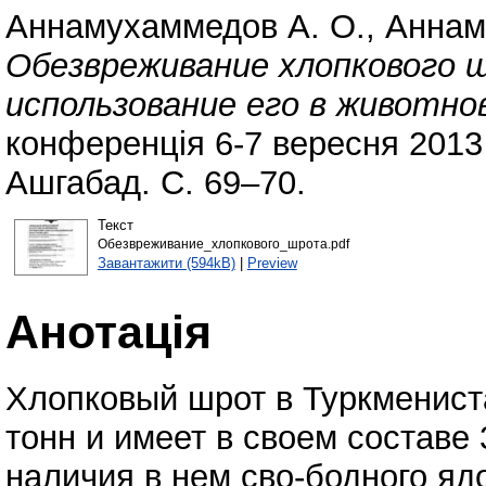
Аннамухаммедов А. О.
,
Аннам
Обезвреживание хлопкового 
использование его в животно
конференція 6-7 вересня 2013 
Ашгабад. С. 69–70.
Текст
Обезвреживание_хлопкового_шрота.pdf
Завантажити (594kB)
|
Preview
Анотація
Хлопковый шрот в Туркмениста
тонн и имеет в своем составе
наличия в нем сво-бодного яд