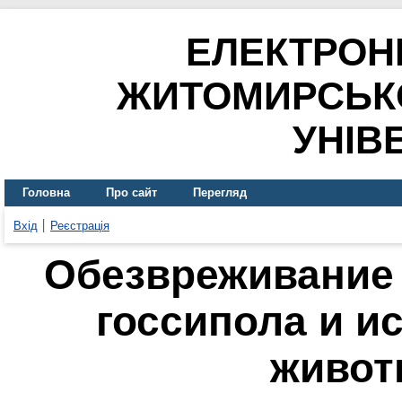
ЕЛЕКТРОН
ЖИТОМИРСЬК
УНІВ
Головна
Про сайт
Перегляд
Вхід
Реєстрація
Обезвреживание 
госсипола и и
живот