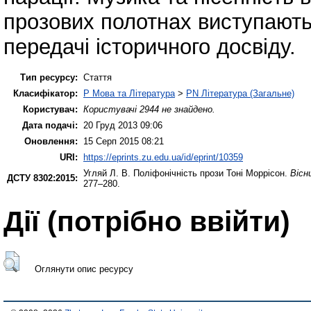
прозових полотнах виступають
передачі історичного досвіду.
Тип ресурсу:
Стаття
Класифікатор:
P Мова та Література
>
PN Література (Загальне)
Користувач:
Користувачі 2944 не знайдено.
Дата подачі:
20 Груд 2013 09:06
Оновлення:
15 Серп 2015 08:21
URI:
https://eprints.zu.edu.ua/id/eprint/10359
Угляй Л. В.
Поліфонічність прози Тоні Моррісон.
Вісн
ДСТУ 8302:2015:
277–280.
Дії ​​(потрібно ввійти)
Оглянути опис ресурсу