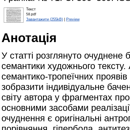
Текст
58.pdf
Завантажити (255kB)
|
Preview
Анотація
У статті розглянуто очуднене 
семантики художнього тексту. 
семантико-тропеїчних проявів 
зобразити індивідуальне баче
світу автора у фрагментах про
основними засобами реалізаці
очуднення є оригінальні антр
порівняння, гіпербола, антитез