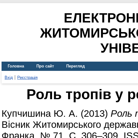
ЕЛЕКТРОН
ЖИТОМИРСЬК
УНІВ
Головна
Про сайт
Перегляд
Вхід
Реєстрація
Роль тропів у р
Купчишина Ю. А.
(2013)
Роль т
Вісник Житомирського державно
Франка. № 71. С. 306–309. IS