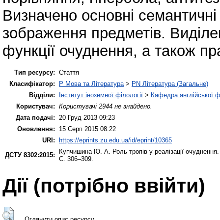
Визначено основні семантичні 
зображення предметів. Виділе
функції очуднення, а також пр
Тип ресурсу:
Стаття
Класифікатор:
P Мова та Література
>
PN Література (Загальне)
Відділи:
Інститут іноземної філології
>
Кафедра англійської ф
Користувач:
Користувачі 2944 не знайдено.
Дата подачі:
20 Груд 2013 09:23
Оновлення:
15 Серп 2015 08:22
URI:
https://eprints.zu.edu.ua/id/eprint/10365
Купчишина Ю. А.
Роль тропів у реалізації очуднення
ДСТУ 8302:2015:
С. 306–309.
Дії ​​(потрібно ввійти)
Оглянути опис ресурсу