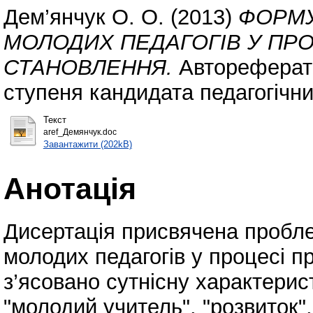
Дем’янчук О. О.
(2013)
ФОРМУ
МОЛОДИХ ПЕДАГОГІВ У ПР
СТАНОВЛЕННЯ.
Автореферат 
ступеня кандидата педагогічни
Текст
aref_Демянчук.doc
Завантажити (202kB)
Анотація
Дисертація присвячена пробл
молодих педагогів у процесі п
з’ясовано сутнісну характерис
"молодий учитель", "розвиток"