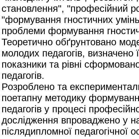
становлення", "професійний роз
"формування гностичних умінь
проблеми формування гностичн
Теоретично обґрунтовано мод
молодих педагогів, визначено ї
показники та рівні сформовано
педагогів.
Розроблено та експерименталь
поетапну методику формуванн
педагогів у процесі професійн
дослідження впроваджено у на
післядипломної педагогічної ос