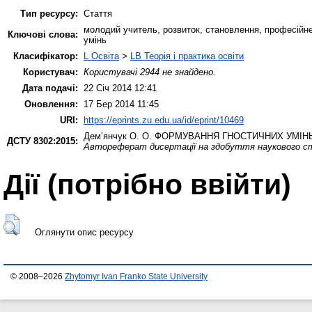
Тип ресурсу:
Стаття
молодий учитель, розвиток, становлення, професійне
Ключові слова:
умінь
Класифікатор:
L Освіта
>
LB Теорія і практика освіти
Користувач:
Користувачі 2944 не знайдено.
Дата подачі:
22 Січ 2014 12:41
Оновлення:
17 Бер 2014 11:45
URI:
https://eprints.zu.edu.ua/id/eprint/10469
Дем’янчук О. О.
ФОРМУВАННЯ ГНОСТИЧНИХ УМІНЬ
ДСТУ 8302:2015:
Автореферат дисертації на здобуття наукового ст
Дії ​​(потрібно ввійти)
Оглянути опис ресурсу
© 2008–2026
Zhytomyr Ivan Franko State University