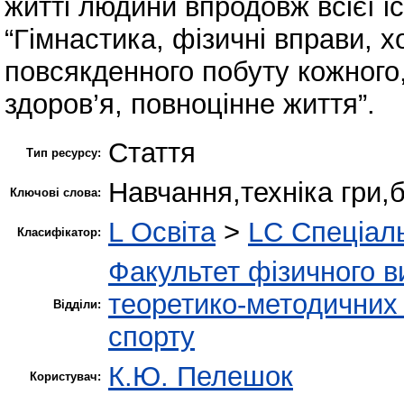
житті людини впродовж всієї іст
“Гімнастика, фізичні вправи, х
повсякденного побуту кожного,
здоров’я, повноцінне життя”.
Стаття
Тип ресурсу:
Навчання,техніка гри,
Ключові слова:
L Освіта
>
LC Спеціаль
Класифікатор:
Факультет фізичного в
теоретико-методичних 
Відділи:
спорту
К.Ю. Пелешок
Користувач: