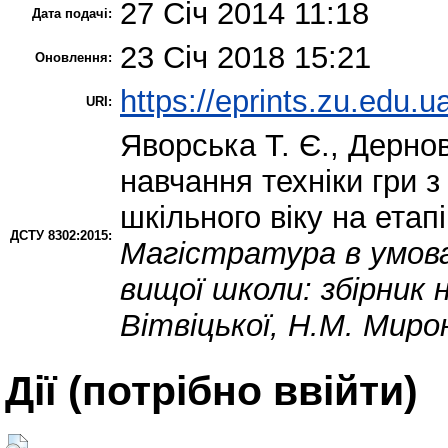
27 Січ 2014 11:18
Дата подачі:
23 Січ 2018 15:21
Оновлення:
https://eprints.zu.edu.u
URI:
Яворська Т. Є.
,
Дернов
навчання техніки гри з
шкільного віку на етапі
ДСТУ 8302:2015:
Магістратура в умова
вищої школи: збірник н
Вітвіцької, Н.М. Миро
Дії ​​(потрібно ввійти)