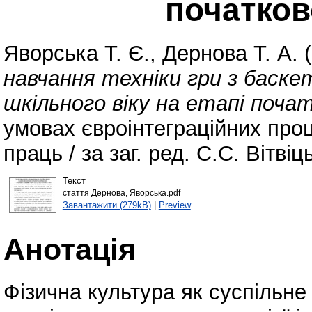
початков
Яворська Т. Є.
,
Дернова Т. А.
(
навчання техніки гри з баске
шкільного віку на етапі почат
умовах євроінтеграційних проц
праць / за заг. ред. С.С. Вітві
Текст
стаття Дернова, Яворська.pdf
Завантажити (279kB)
|
Preview
Анотація
Фізична культура як суспільн