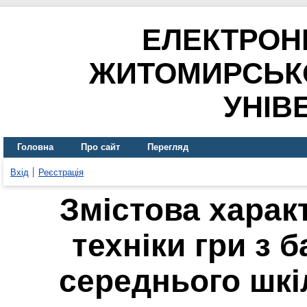
ЕЛЕКТРОН
ЖИТОМИРСЬК
УНІВ
Головна
Про сайт
Перегляд
Вхід
Реєстрація
Змістова харак
техніки гри з 
середнього шкіл