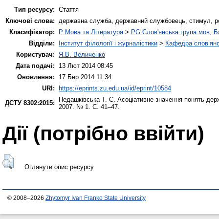
Тип ресурсу:
Стаття
Ключові слова:
державна служба, державний службовець, стимул, реа
Класифікатор:
P Мова та Література
>
PG Слов'янська група мов, Ба
Відділи:
Інститут філології і журналістики
>
Кафедра слов’янсь
Користувач:
Я.В. Величенко
Дата подачі:
13 Лют 2014 08:45
Оновлення:
17 Бер 2014 11:34
URI:
https://eprints.zu.edu.ua/id/eprint/10584
Недашківська Т. Є.
Асоціативне значення понять де
ДСТУ 8302:2015:
2007. № 1. С. 41–47.
Дії ​​(потрібно ввійти)
Оглянути опис ресурсу
© 2008–2026
Zhytomyr Ivan Franko State University