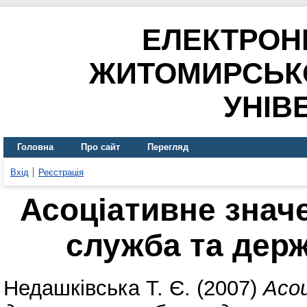
ЕЛЕКТРОН
ЖИТОМИРСЬК
УНІВ
Головна
Про сайт
Перегляд
Вхід
Реєстрація
Асоціативне знач
служба та дер
Недашківська Т. Є.
(2007)
Асо