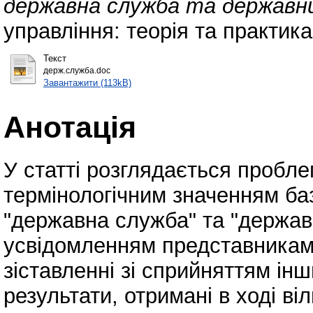
державна служба та державн
управління: теорія та практика
Текст
держ.служба.doc
Завантажити (113kB)
Анотація
У статті розглядається пробле
термінологічним значенням ба
"державна служба" та "держав
усвідомленням представниками
зіставленні зі сприйняттям і
результати, отримані в ході ві