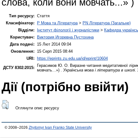
слова, коли вони мовчать...» )
Тип ресурсу:
Стаття
Класифікатор:
P Мова та Література
>
PN Література (Загальне)
Відділи:
Інститут філології і журналістики
>
Кафедра українськ
Користувач:
Виктория Игоревна Пустохина
Дата подачі:
15 Лют 2014 09:04
Оновлення:
15 Серп 2015 08:44
URI:
https://eprints.zu.edu.ua/id/eprint/10604
Герасимов Ю. О.
Виразне читання медитативної лірики
ДСТУ 8302:2015:
мовчать…») .
Українська мова і література в школі
.
Дії ​​(потрібно ввійти)
Оглянути опис ресурсу
© 2008–2026
Zhytomyr Ivan Franko State University