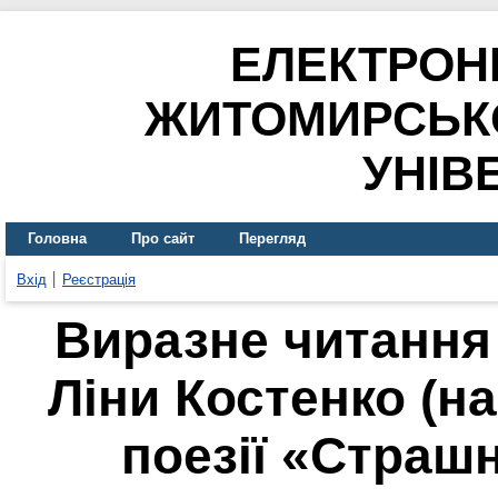
ЕЛЕКТРОН
ЖИТОМИРСЬК
УНІВ
Головна
Про сайт
Перегляд
Вхід
Реєстрація
Виразне читання
Ліни Костенко (н
поезії «Страшн