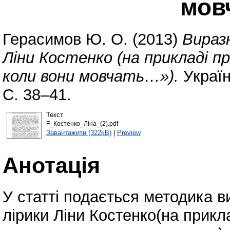
мов
Герасимов Ю. О.
(2013)
Вираз
Ліни Костенко (на прикладі п
коли вони мовчать…»).
Україн
С. 38–41.
Текст
F_Костенко_Ліна_(2).pdf
Завантажити (322kB)
|
Preview
Анотація
У статті подається методика в
лірики Ліни Костенко(на прикл