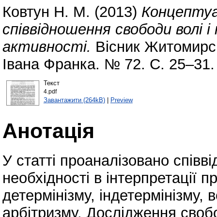
Ковтун Н. М.
(2013)
Концептуал
співвідношення свободи волі і 
активності.
Вісник Житомирсь
Івана Франка. № 72. С. 25–31.
Текст
4.pdf
Завантажити (264kB)
|
Preview
Анотація
У статті проаналізовано співв
необхідності в інтерпретації п
детермінізму, індетермінізму,
арбітризму. Дослідження свобо