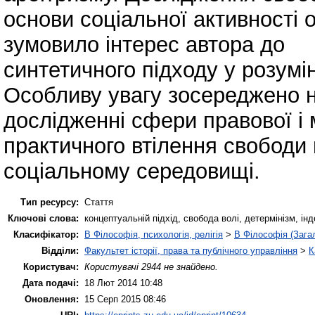
основи соціальної активності о
зумовило інтерес автора до
синтетичного підходу у розумін
Особливу увагу зосереджено 
дослідженні сфери правової і 
практичного втілення свободи 
соціальному середовищі.
Тип ресурсу:
Стаття
Ключові слова:
концептуальній підхід, свобода волі, детермінізм, ін
Класифікатор:
B Філософія, психологія, релігія
>
B Філософія (Зага
Відділи:
Факультет історії, права та публічного управління
>
К
Користувач:
Користувачі 2944 не знайдено.
Дата подачі:
18 Лют 2014 10:48
Оновлення:
15 Серп 2015 08:46