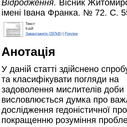
Відродження.
Вісник Житомирс
імені Івана Франка. № 72. С. 
Текст
9.pdf
Завантажити (297kB)
|
Preview
Анотація
У даній статті здійснено спро
та класифікувати погляди на
задоволення мислителів доби 
висловлюється думка про важ
дослідження гедоністичної пр
покращенню розуміння пробле