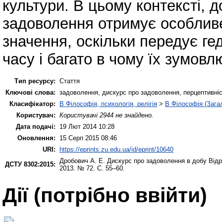
культури. В цьому контексті, 
задоволення отримує особлив
значення, оскільки передує г
часу і багато в чому їх зумовл
Тип ресурсу:
Стаття
Ключові слова:
задоволення, дискурс про задоволення, перцептивніс
Класифікатор:
B Філософія, психологія, релігія
>
B Філософія (Зага
Користувач:
Користувачі 2944 не знайдено.
Дата подачі:
19 Лют 2014 10:28
Оновлення:
15 Серп 2015 08:46
URI:
https://eprints.zu.edu.ua/id/eprint/10640
Дробович А. Е.
Дискурс про задоволення в добу Від
ДСТУ 8302:2015:
2013. № 72. С. 55–60.
Дії ​​(потрібно ввійти)