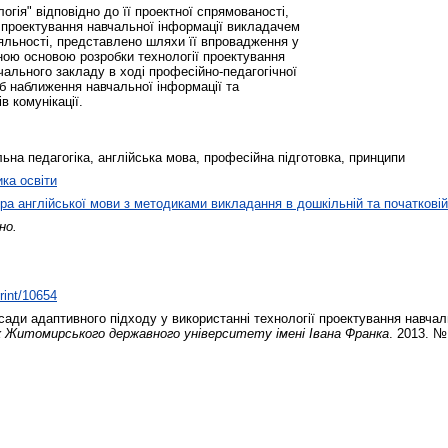
логія" відповідно до її проектної спрямованості,
ї проектування навчальної інформації викладачем
іяльності, представлено шляхи її впровадження у
ою основою розробки технології проектування
ального закладу в ході професійно-педагогічної
іб наближення навчальної інформації та
в комунікації.
льна педагогіка, англійська мова, професійна підготовка, принципи
ика освіти
а англійської мови з методиками викладання в дошкільній та початковій 
но.
print/10654
сади адаптивного підходу у використанні технології проектування навча
к Житомирського державного університету імені Івана Франка
. 2013. №