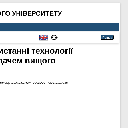
ГО УНІВЕРСИТЕТУ
станні технології
адачем вищого
ормації викладачем вищого навчального