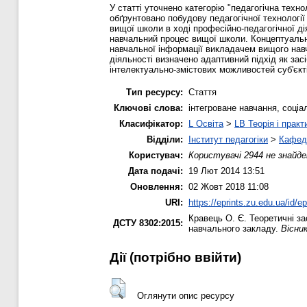
У статті уточнено категорію "педагогічна техно
обґрунтовано побудову педагогічної технологі
вищої школи в ході професійно-педагогічної д
навчальний процес вищої школи. Концептуальн
навчальної інформації викладачем вищого навч
діяльності визначено адаптивний підхід як зас
інтелектуально-змістових можливостей суб'єкті
Тип ресурсу:
Стаття
Ключові слова:
інтегроване навчання, соціа
Класифікатор:
L Освіта
>
LB Теорія і практ
Відділи:
Інститут педагогіки
>
Кафедр
Користувач:
Користувачі 2944 не знайде
Дата подачі:
19 Лют 2014 13:51
Оновлення:
02 Жовт 2018 11:08
URI:
https://eprints.zu.edu.ua/id/e
Кравець О. Є.
Теоретичні за
ДСТУ 8302:2015:
навчального закладу.
Вісни
Дії ​​(потрібно ввійти)
Оглянути опис ресурсу