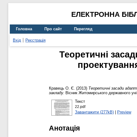
ЕЛЕКТРОННА БІБ
Головна
Про сайт
Перегляд
Вхід
Реєстрація
Теоретичні засад
проектування
Кравець О. Є.
(2013)
Теоретичні засади адапти
закладу.
Вісник Житомирського державного унів
Текст
22.pdf
Завантажити (277kB)
|
Preview
Анотація