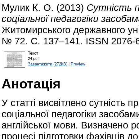
Мулик К. О.
(2013)
Сутність п
соціальної педагогіки засобам
Житомирського державного уні
№ 72. С. 137–141. ISSN 2076-
Текст
24.pdf
Завантажити (272kB)
|
Preview
Анотація
У статті висвітлено сутність п
соціальної педагогіки засобам
англійської мови. Визначено р
процесі підготовки фахівців д