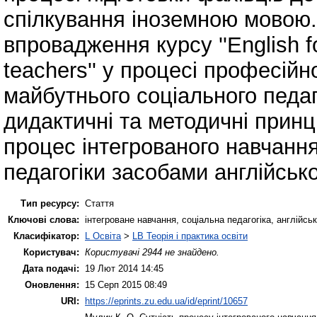
спілкування іноземною мовою.
впровадження курсу ''English fo
teachers'' у процесі професійн
майбутнього соціального педа
дидактичні та методичні принц
процес інтегрованого навчання
педагогіки засобами англійсько
Тип ресурсу:
Стаття
Ключові слова:
інтегроване навчання, соціальна педагогіка, англійсь
Класифікатор:
L Освіта
>
LB Теорія і практика освіти
Користувач:
Користувачі 2944 не знайдено.
Дата подачі:
19 Лют 2014 14:45
Оновлення:
15 Серп 2015 08:49
URI:
https://eprints.zu.edu.ua/id/eprint/10657