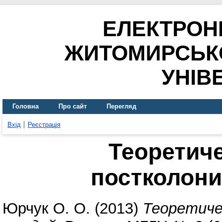
ЕЛЕКТРОН
ЖИТОМИРСЬК
УНІВ
Головна
Про сайт
Перегляд
Вхід
Реєстрація
Теоретич
постколон
Юрчук О. О.
(2013)
Теоретиче