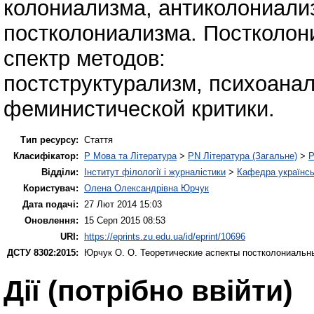
колониализма, антиколониали
постколониализма. Постколон
спектр методов:
постструктурализм, психоанал
феминистической критики.
Тип ресурсу:
Стаття
Класифікатор:
P Мова та Література
>
PN Література (Загальне)
>
P
Відділи:
Інститут філології і журналістики
>
Кафедра українськ
Користувач:
Олена Олександрівна Юрчук
Дата подачі:
27 Лют 2014 15:03
Оновлення:
15 Серп 2015 08:53
URI:
https://eprints.zu.edu.ua/id/eprint/10696
ДСТУ 8302:2015:
Юрчук О. О.
Теоретические аспекты постколониальн
Дії ​​(потрібно ввійти)