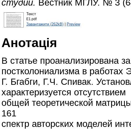
студий.
Вестник МГЛУ. № 3 (64
Текст
E1.pdf
Завантажити (262kB)
|
Preview
Анотація
В статье проанализирована з
постколониализма в работах Э
Г. Бгабги, Г.Ч. Спивак. Устан
характеризуется отсутствием
общей теоретической матрицы
161
спектр авторских моделей ин