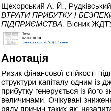
Щехорський А. Й.
,
Рудківський
ВТРАТИ ПРИБУТКУ І БЕЗПЕК
ПІДПРИЄМСТВА.
Вісник ЖДТУ.
Текст
52 cтаття.pdf
Завантажити (267kB)
|
Preview
Анотація
Ризик фінансової стійкості пі
структури капіталу одним із д
прибутку генерується із його 
величинами. Очікувані знижен
ряду причин таких як: незапит