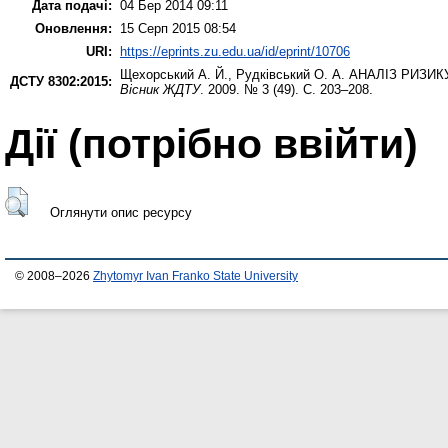
Дата подачі:
04 Бер 2014 09:11
Оновлення:
15 Серп 2015 08:54
URI:
https://eprints.zu.edu.ua/id/eprint/10706
Щехорський А. Й.
,
Рудківський О. А.
АНАЛІЗ РИЗИКУ
ДСТУ 8302:2015:
Вісник ЖДТУ
. 2009. № 3 (49). С. 203–208.
Дії ​​(потрібно ввійти)
Оглянути опис ресурсу
© 2008–2026
Zhytomyr Ivan Franko State University