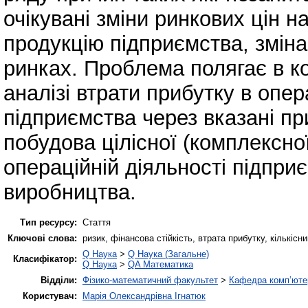
очікувані зміни ринкових цін н
продукцію підприємства, зміна
ринках. Проблема полягає в к
аналізі втрати прибутку в опер
підприємства через вказані п
побудова цілісної (комплексно
операційній діяльності підпри
виробництва.
Тип ресурсу:
Стаття
Ключові слова:
ризик, фінансова стійкість, втрата прибутку, кількісн
Q Наука
>
Q Наука (Загальне)
Класифікатор:
Q Наука
>
QA Математика
Відділи:
Фізико-математичний факультет
>
Кафедра комп’ютер
Користувач:
Марія Олександрівна Ігнатюк