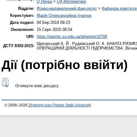
Q Наука
>
QA Математика
Відділи:
Фізико-математичний факультет
>
Кафедра комп’ютер
Користувач:
Марія Олександрівна Ігнатюк
Дата подачі:
04 Бер 2014 09:23
Оновлення:
15 Серп 2015 08:54
URI:
https://eprints.zu.edu.ua/id/eprint/10708
Щехорський А. Й.
,
Рудківський О. А.
АНАЛІЗ РИЗИК
ДСТУ 8302:2015:
ОПЕРАЦІЙНІЙ ДІЯЛЬНОСТІ ПІДПРИЄМСТВА.
Вісни
Дії ​​(потрібно ввійти)
Оглянути опис ресурсу
© 2008–2026
Zhytomyr Ivan Franko State University