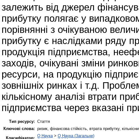
залежить від джерел фінансува
прибутку полягає у випадковом
порівнянні з очікуваною велич
прибутку є наслідками ряду пр
продукція підприємства, нееф
заходів, очікувані зміни ринко
ресурси, на продукцію підприє
зовнішніх ринках і т.д. Пробл
кількісному аналізі втрати при
підприємства через вказані пр
Тип ресурсу:
Стаття
Ключові слова:
ризик, фінансова стійкість, втрата прибутку, кількісн
Q Наука
>
Q Наука (Загальне)
Класифікатор: