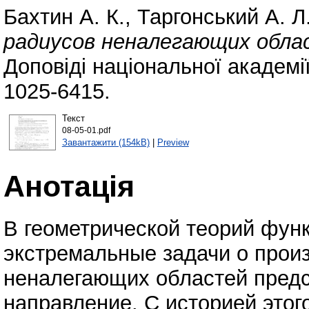
Бахтин А. К.
,
Таргонський А. Л
радиусов неналегающих обл
Доповіді національної академії
1025-6415.
Текст
08-05-01.pdf
Завантажити (154kB)
|
Preview
Анотація
В геометрической теорий фун
экстремальные задачи о прои
неналегающих областей предс
направление. С историей этог