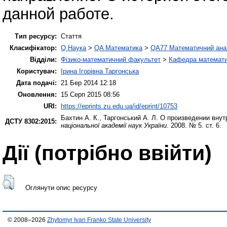
данной работе.
Тип ресурсу:
Стаття
Класифікатор:
Q Наука
>
QA Математика
>
QA77 Математичний ана
Відділи:
Фізико-математичний факультет
>
Кафедра математич
Користувач:
Ірина Ігорівна Таргонська
Дата подачі:
21 Бер 2014 12:18
Оновлення:
15 Серп 2015 08:56
URI:
https://eprints.zu.edu.ua/id/eprint/10753
Бахтин А. К.
,
Таргонський А. Л.
О произведении внут
ДСТУ 8302:2015:
національної академії наук України
. 2008. № 5. ст. 6.
Дії ​​(потрібно ввійти)
Оглянути опис ресурсу
© 2008–2026
Zhytomyr Ivan Franko State University