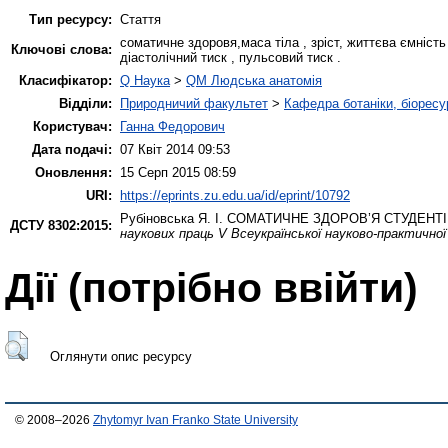
Тип ресурсу:
Стаття
соматичне здоровя,маса тіла , зріст, життєва ємність
Ключові слова:
діастолічний тиск , пульсовий тиск .
Класифікатор:
Q Наука
>
QM Людська анатомія
Відділи:
Природничий факультет
>
Кафедра ботаніки, біоресу
Користувач:
Ганна Федорович
Дата подачі:
07 Квіт 2014 09:53
Оновлення:
15 Серп 2015 08:59
URI:
https://eprints.zu.edu.ua/id/eprint/10792
Рубіновська Я. І.
СОМАТИЧНЕ ЗДОРОВ’Я СТУДЕНТІВ
ДСТУ 8302:2015:
наукових праць V Всеукраїнської науково-практичної
Дії ​​(потрібно ввійти)
Оглянути опис ресурсу
© 2008–2026
Zhytomyr Ivan Franko State University