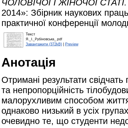
ЧОЛОВІЧОЇ І ЖІНОЧОЇ СТАТІ.
2014»: Збірник наукових праць
практичної конференції молоди
Текст
Я._І._Рубіновська_.pdf
Завантажити (372kB)
|
Preview
Анотація
Отримані результати свідчать
та непропорційність тілобудови
малорухливим способом життя
однаково низький в усіх група
очевидно те, що студенти нед