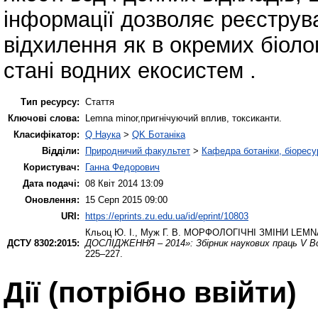
інформації дозволяє реєструва
відхилення як в окремих біоло
стані водних екосистем .
Тип ресурсу:
Стаття
Ключові слова:
Lemna minor,пригнічуючий вплив, токсиканти.
Класифікатор:
Q Наука
>
QK Ботаніка
Відділи:
Природничий факультет
>
Кафедра ботаніки, біоресу
Користувач:
Ганна Федорович
Дата подачі:
08 Квіт 2014 13:09
Оновлення:
15 Серп 2015 09:00
URI:
https://eprints.zu.edu.ua/id/eprint/10803
Кльоц Ю. І.
,
Муж Г. В.
МОРФОЛОГІЧНІ ЗМІНИ LEMNA
ДСТУ 8302:2015:
ДОСЛІДЖЕННЯ – 2014»: Збірник наукових праць V Все
225–227.
Дії ​​(потрібно ввійти)