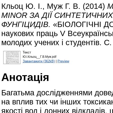
Кльоц Ю. І.
,
Муж Г. В.
(2014)
М
MINOR ЗА ДІЇ СИНТЕТИЧНИ
ФУНГІЦИДІВ.
«БІОЛОГІЧНІ ДО
наукових праць V Всеукраїнсь
молодих учених і студентів. С.
Текст
Ю.І.Кльоц__Г.В.Муж.pdf
Завантажити (362kB)
|
Preview
Анотація
Багатьма дослідженнями довед
на вплив тих чи інших токсикан
якості вод і донних відкладів,