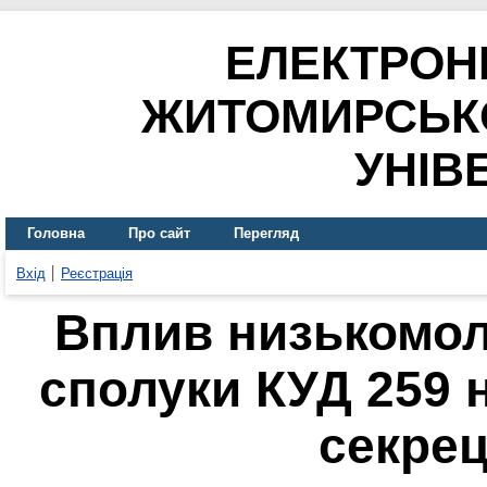
ЕЛЕКТРОН
ЖИТОМИРСЬК
УНІВ
Головна
Про сайт
Перегляд
Вхід
Реєстрація
Вплив низькомол
сполуки КУД 259 
секрец