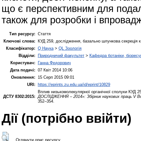
що є перспективним для подаль
також для розробки і впровад
Тип ресурсу:
Стаття
Ключові слова:
КУД 259, дослідження, базально шлункова секреція ки
Класифікатор:
Q Наука
>
QL Зоологія
Відділи:
Природничий факультет
>
Кафедра ботаніки, біоресу
Користувач:
Ганна Федорович
Дата подачі:
07 Квіт 2014 10:06
Оновлення:
15 Серп 2015 09:01
URI:
https://eprints.zu.edu.ua/id/eprint/10829
Вплив низькомолекулярної органічної сполуки КУД 25
ДСТУ 8302:2015:
ДОСЛІДЖЕННЯ – 2014»: Збірник наукових праць V Все
352–354.
Дії ​​(потрібно ввійти)
Оглянути опис ресурсу