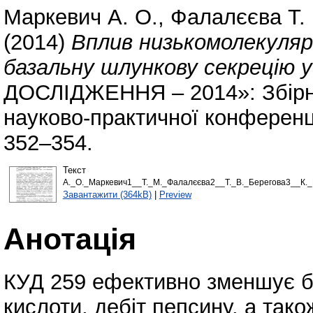
Маркевич А. О.
,
Фалалєєва Т.
(2014)
Вплив низькомолекулярн
базальну шлункову секрецію у
ДОСЛІДЖЕННЯ – 2014»: Збірни
науково-практичної конференці
352–354.
Текст
А._О._Маркевич1__Т._М._Фалалєєва2__Т._В._Берегова3__К._
Завантажити (364kB)
|
Preview
Анотація
КУД 259 ефективно зменшує б
кислоти, дебіт пепсину, а так