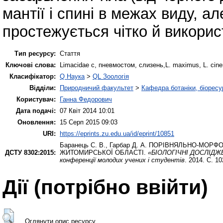
мантії і спині в межах виду, ал
простежується чітко й викорис
Тип ресурсу:
Стаття
Ключові слова:
Limacidae с, пневмостом, слизень,L. maximus, L. cine
Класифікатор:
Q Наука
>
QL Зоологія
Відділи:
Природничий факультет
>
Кафедра ботаніки, біоресу
Користувач:
Ганна Федорович
Дата подачі:
07 Квіт 2014 10:01
Оновлення:
15 Серп 2015 09:03
URI:
https://eprints.zu.edu.ua/id/eprint/10851
Баранець С. В.
,
Гарбар Д. А.
ПОРІВНЯЛЬНО-МОРФОЛО
ДСТУ 8302:2015:
ЖИТОМИРСЬКОЇ ОБЛАСТІ.
«БІОЛОГІЧНІ ДОСЛІДЖЕНН
конференції молодих учених і студентів
. 2014. С. 1
Дії ​​(потрібно ввійти)
Оглянути опис ресурсу