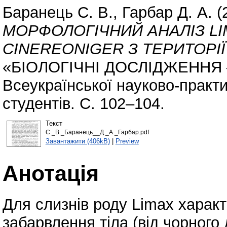
Баранець С. В.
,
Гарбар Д. А.
(
МОРФОЛОГІЧНИЙ АНАЛІЗ LI
CINEREONIGER З ТЕРИТОРІ
«БІОЛОГІЧНІ ДОСЛІДЖЕННЯ – 
Всеукраїнської науково-практи
студентів. С. 102–104.
Текст
С._В._Баранець__Д._А._Гарбар.pdf
Завантажити (406kB)
|
Preview
Анотація
Для слизнів роду Limax характ
забарвлення тіла (від чорного