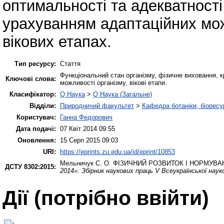
оптимальності та адекватності
урахуванням адаптаційних мо
вікових етапах.
Тип ресурсу:
Стаття
Функціональний стан організму, фізичне виховання, кр
Ключові слова:
можливості організму, вікові етапи.
Класифікатор:
Q Наука
>
Q Наука (Загальне)
Відділи:
Природничий факультет
>
Кафедра ботаніки, біоресу
Користувач:
Ганна Федорович
Дата подачі:
07 Квіт 2014 09:55
Оновлення:
15 Серп 2015 09:03
URI:
https://eprints.zu.edu.ua/id/eprint/10853
Мельничук С. О.
ФІЗИЧНИЙ РОЗВИТОК І НОРМУВА
ДСТУ 8302:2015:
2014»: Збірник наукових праць V Всеукраїнської нау
Дії ​​(потрібно ввійти)