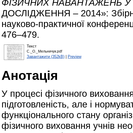
ФІЗИЧНИХ НАВАНТАЖЕНЬ У 
ДОСЛІДЖЕННЯ – 2014»: Збірни
науково-практичної конференці
476–479.
Текст
С._O._Мельничук.pdf
Завантажити (352kB)
|
Preview
Анотація
У процесі фізичного виховання
підготовленість, але і нормуват
функціонального стану організ
фізичного виховання учнів необ