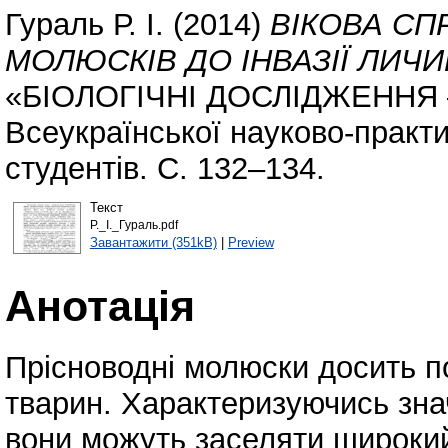
Гураль Р. І.
(2014)
ВІКОВА СП
МОЛЮСКІВ ДО ІНВАЗІЇ ЛИ
«БІОЛОГІЧНІ ДОСЛІДЖЕННЯ – 
Всеукраїнської науково-практи
студентів. С. 132–134.
Текст
Р._І._Гураль.pdf
Завантажити (351kB)
|
Preview
Анотація
Прісноводні молюски досить 
тварин. Характеризуючись зна
вони можуть заселяти широкий