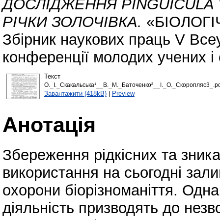
ДОСЛІДЖЕННЯ PINGUICULA 
РІЧКИ ЗОЛОЧІВКА.
«БІОЛОГІ
Збірник наукових праць V Всеу
конференції молодих учених і 
Текст
О._І._Скакальська¹__В._М._Баточенко²__І._О._Скоропляс3_.pd
Завантажити (418kB)
|
Preview
Анотація
Збереження рідкісних та зника
використання на сьогодні за
охорони біорізноманіття. Одна
діяльність призводять до нез