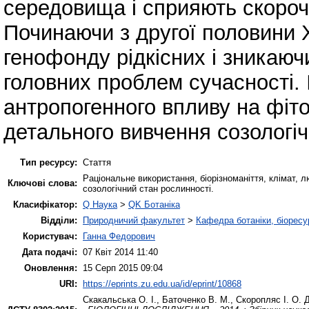
середовища і сприяють скороч
Починаючи з другої половини 
генофонду рідкісних і зникаюч
головних проблем сучасності.
антропогенного впливу на фіто
детального вивчення созологіч
Тип ресурсу:
Стаття
Раціональне використання, біорізноманіття, клімат,
Ключові слова:
созологічний стан рослинності.
Класифікатор:
Q Наука
>
QK Ботаніка
Відділи:
Природничий факультет
>
Кафедра ботаніки, біоресу
Користувач:
Ганна Федорович
Дата подачі:
07 Квіт 2014 11:40
Оновлення:
15 Серп 2015 09:04
URI:
https://eprints.zu.edu.ua/id/eprint/10868
Скакальська О. І.
,
Баточенко В. М.
,
Скоропляс І. О.
Д