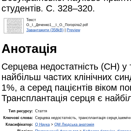
студентів. С. 328–320.
Текст
О._І._Дяченко1__І._О._Погоріла2.pdf
Завантажити (358kB)
|
Preview
Анотація
Серцева недостатність (СН) у
найбільш частих клінічних син
1%, а серед пацієнтів віком по
Трансплантація серця є найбі
Тип ресурсу:
Стаття
Ключові слова:
Серцева недостатність, трансплантація серця,ішемічна
Класифікатор:
Q Наука
>
QM Людська анатомія