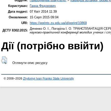
Відділи:
Природничий факультет
>
Кафедра ботаніки, біоресу
Користувач:
Ганна Федорович
Дата подачі:
07 Квіт 2014 11:39
Оновлення:
15 Серп 2015 09:04
URI:
https://eprints.zu.edu.ua/id/eprint/10869
Дяченко О. І.
,
Погоріла І. О.
ТРАНСПЛАНТАЦІЯ СЕР
ДСТУ 8302:2015:
науково-практичної конференції молодих учених і с
Дії ​​(потрібно ввійти)
Оглянути опис ресурсу
© 2008–2026
Zhytomyr Ivan Franko State University