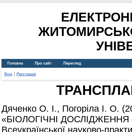
ЕЛЕКТРОН
ЖИТОМИРСЬК
УНІВ
Головна
Про сайт
Перегляд
Вхід
Реєстрація
ТРАНСПЛА
Дяченко О. І.
,
Погоріла І. О.
(2
«БІОЛОГІЧНІ ДОСЛІДЖЕННЯ – 
Всеукраїнської науково-практи