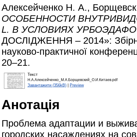
Алексейченко Н. А.
,
Борщевск
ОСОБЕННОСТИ ВНУТРИВИД
L. В УСЛОВИЯХ УРБОЭДАФО
ДОСЛІДЖЕННЯ – 2014»: Збірни
науково-практичної конференці
20–21.
Текст
Н.А.Алексейченко_М.А.Борщевский_О.И.Китаев.pdf
Завантажити (356kB)
|
Preview
Анотація
Проблема адаптации и выжива
городских насаждениях на со