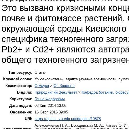
Это вызвано кризисными конц
почве и фитомассе растений. 
окружающей среды Киевского 
специфика техногенного загря
Pb2+ и Cd2+ являются автотр
общего техногенного загрязнен
Тип ресурсу:
Стаття
Ключові слова:
Урбоэкосистемы, адаптационные возможности, сумах
Класифікатор:
Q Наука
>
QL Зоологія
Відділи:
Природничий факультет
>
Кафедра ботаніки, біоресу
Користувач:
Ганна Федорович
Дата подачі:
08 Квіт 2014 13:06
Оновлення:
15 Серп 2015 09:05
URI:
https://eprints.zu.edu.ua/id/eprint/10878
Алексейченко Н. А.
,
Борщевский М. А.
,
Китаев О. И.