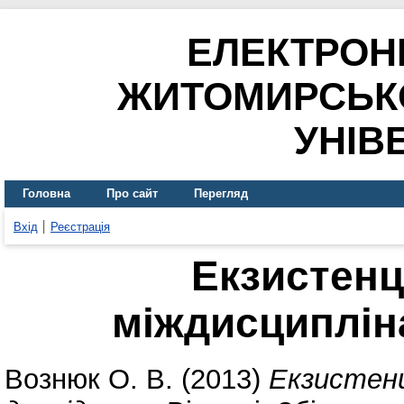
ЕЛЕКТРОН
ЖИТОМИРСЬК
УНІВ
Головна
Про сайт
Перегляд
Вхід
Реєстрація
Екзистенці
міждисциплін
Вознюк О. В.
(2013)
Екзистенц