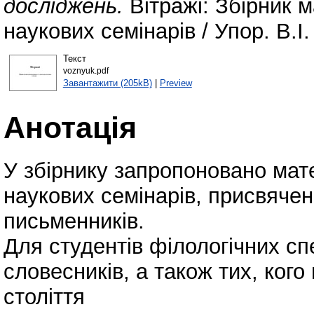
досліджень.
Вітражі: Збірник 
наукових семінарів / Упор. В.І
Текст
voznyuk.pdf
Завантажити (205kB)
|
Preview
Анотація
У збірнику запропоновано мат
наукових семінарів, присвячен
письменників.
Для студентів філологічних сп
словесників, а також тих, кого
століття