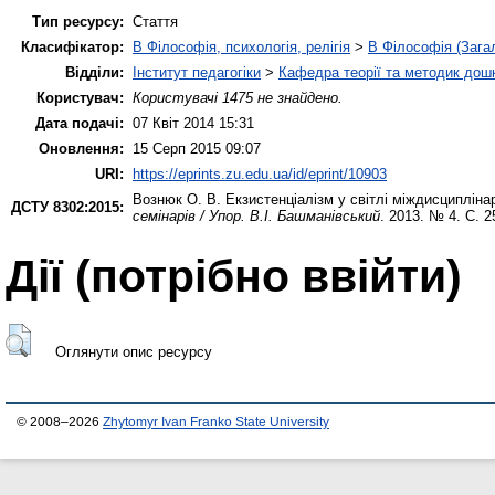
Тип ресурсу:
Стаття
Класифікатор:
B Філософія, психологія, релігія
>
B Філософія (Зага
Відділи:
Інститут педагогіки
>
Кафедра теорії та методик дошк
Користувач:
Користувачі 1475 не знайдено.
Дата подачі:
07 Квіт 2014 15:31
Оновлення:
15 Серп 2015 09:07
URI:
https://eprints.zu.edu.ua/id/eprint/10903
Вознюк О. В.
Екзистенціалізм у світлі міждисциплін
ДСТУ 8302:2015:
семінарів / Упор. В.І. Башманівський
. 2013. № 4. С. 2
Дії ​​(потрібно ввійти)
Оглянути опис ресурсу
© 2008–2026
Zhytomyr Ivan Franko State University