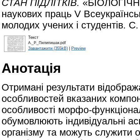
СТАН ПІДЛІТКІВ.
«БІОЛОГІЧНІ
наукових праць V Всеукраїнсь
молодих учених і студентів. С.
Текст
А._Р._Пилипишак.pdf
Завантажити (355kB)
|
Preview
Анотація
Отримані результати відобража
особливостей вказаних компон
особливості морфо-функціональ
обумовлюють індивідуальні ас
організму та можуть служити 