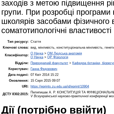
заходів з метою підвищення рі
групи. При розробці програми 
школярів засобами фізичного 
соматотипологічні властивості 
Тип ресурсу:
Стаття
Ключові слова:
вид, мінливість, конституціональна мінливість, генети
Q Наука
>
QM Людська анатомія
Класифікатор:
Q Наука
>
QP Фізіологія
Відділи:
Природничий факультет
>
Кафедра ботаніки, біоресу
Користувач:
Ганна Федорович
Дата подачі:
07 Квіт 2014 15:22
Оновлення:
15 Серп 2015 09:07
URI:
https://eprints.zu.edu.ua/id/eprint/10904
Пилипишак А. Р.
КОНСТИТУЦІЯ ТА ФУНКЦІОНАЛЬНИ
ДСТУ 8302:2015:
V Всеукраїнської науково-практичної конференції мо
Дії ​​(потрібно ввійти)