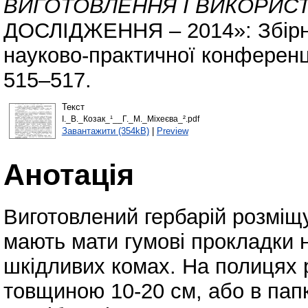
ВИГОТОВЛЕННЯ І ВИКОРИСТ
ДОСЛІДЖЕННЯ – 2014»: Збірни
науково-практичної конференці
515–517.
Текст
І._В._Козак_¹__Г._М._Міхеєва_².pdf
Завантажити (354kB)
|
Preview
Анотація
Виготовлений гербарій розміщ
мають мати гумові прокладки 
шкідливих комах. На полицях 
товщиною 10-20 см, або в папк