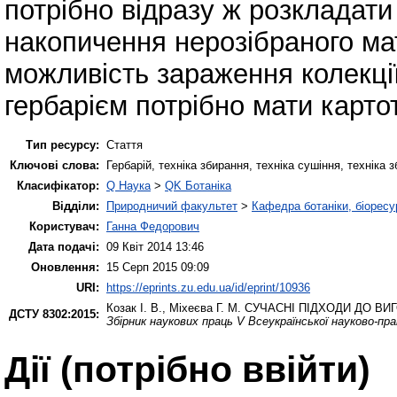
потрібно відразу ж розкладати
накопичення нерозібраного ма
можливість зараження колекці
гербарієм потрібно мати карто
Тип ресурсу:
Стаття
Ключові слова:
Гербарій, техніка збирання, техніка сушіння, техніка 
Класифікатор:
Q Наука
>
QK Ботаніка
Відділи:
Природничий факультет
>
Кафедра ботаніки, біоресу
Користувач:
Ганна Федорович
Дата подачі:
09 Квіт 2014 13:46
Оновлення:
15 Серп 2015 09:09
URI:
https://eprints.zu.edu.ua/id/eprint/10936
Козак І. В.
,
Міхеєва Г. М.
СУЧАСНІ ПІДХОДИ ДО ВИГ
ДСТУ 8302:2015:
Збірник наукових праць V Всеукраїнської науково-пр
Дії ​​(потрібно ввійти)