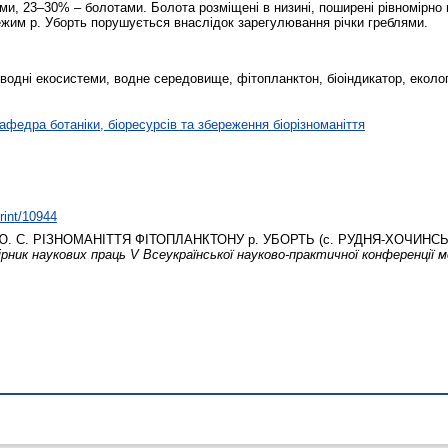
ми, 23–30% – болотами. Болота розміщені в низині, поширені рівномірно 
ежим р. Уборть порушується внаслідок зарегулювання річки греблями.
, водні екосистеми, водне середовище, фітопланктон, біоіндикатор, еколог
афедра ботаніки, біоресурсів та збереження біорізноманіття
print/10944
. С.
РІЗНОМАНІТТЯ ФІТОПЛАНКТОНУ р. УБОРТЬ (с. РУДНЯ-ХОЧИНСЬ
ник наукових праць V Всеукраїнської науково-практичної конференції м