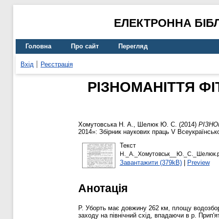
ЕЛЕКТРОННА БІБ
Головна
Про сайт
Перегляд
Вхід
Реєстрація
РІЗНОМАНІТТЯ ФІ
Хомутовська Н. А.
,
Шелюк Ю. С.
(2014)
РІЗНО
2014»: Збірник наукових праць V Всеукраїнсько
Текст
Н._А._Хомутовськ__Ю._С._Шелюк.p
Завантажити (379kB)
|
Preview
Анотація
Р. Уборть має довжинy 262 км, площу водозбору 
заходу на північний схід, впадаючи в р. Прип'я