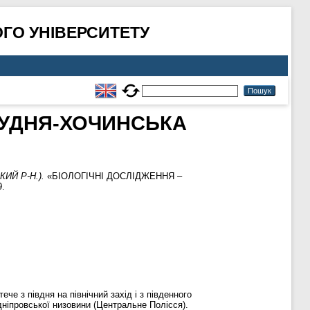
ГО УНІВЕРСИТЕТУ
 РУДНЯ-ХОЧИНСЬКА
ИЙ Р-Н.).
«БІОЛОГІЧНІ ДОСЛІДЖЕННЯ –
9.
че з півдня на північний захід і з південного
идніпровської низовини (Центральне Полісся).