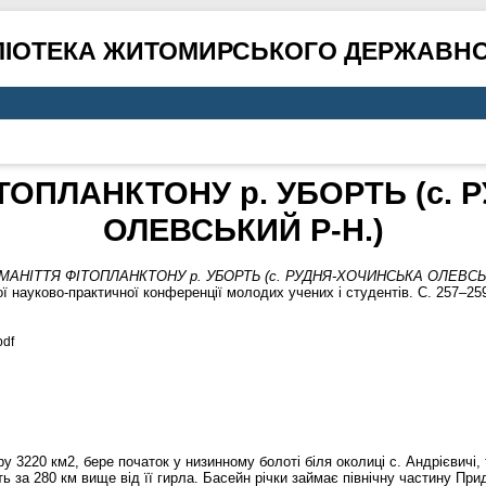
ЛІОТЕКА ЖИТОМИРСЬКОГО ДЕРЖАВНО
ТОПЛАНКТОНУ р. УБОРТЬ (с.
ОЛЕВСЬКИЙ Р-Н.)
МАНІТТЯ ФІТОПЛАНКТОНУ р. УБОРТЬ (с. РУДНЯ-ХОЧИНСЬКА ОЛЕВСЬК
ї науково-практичної конференції молодих учених і студентів. С. 257–25
df
3220 км2, бере початок у низинному болоті біля околиці с. Андрієвичі, те
ть за 280 км вище від її гирла. Басейн річки займає північну частину Пр