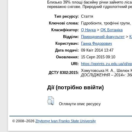
Близько 39% площі басейну річки зайнято ліса
переважно снігове. Природний гідрологічний р
Тип ресурсу:
Стаття
Ключові слова:
Гідробіонти, трофічні групи
Класифікатор:
Q Наука
>
QK Ботаніка
Відділи:
Природничий факультет
>
К
Користувач:
Ганна Федорович
Дата подачі:
09 Квіт 2014 13:47
Оновлення:
15 Серп 2015 09:10
URI:
https://eprints.zu.edu.ua/id/e
Хомутовська Н. А.
,
Шелюк Ю
ДСТУ 8302:2015:
ДОСЛІДЖЕННЯ – 2014»: Збір
Дії ​​(потрібно ввійти)
Оглянути опис ресурсу
© 2008–2026
Zhytomyr Ivan Franko State University