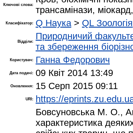
Ключові слова:
трансамінази, міокард,
Q Наука
>
QL Зоологія
Класифікатор:
Природничий факульт
Відділи:
та збереження біорізн
Ганна Федорович
Користувач:
09 Квіт 2014 13:49
Дата подачі:
15 Серп 2015 09:11
Оновлення:
https://eprints.zu.edu.u
URI:
Бовсуновська М. О.
,
А
характеристика деяких 