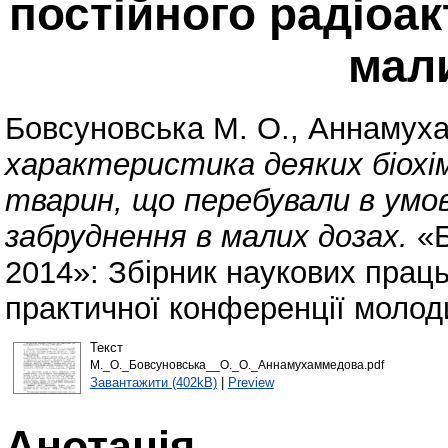
постійного радіоа
мал
Бовсуновська М. О.
,
Аннамуха
характеристика деяких біохімі
тварин, що перебували в умо
забруднення в малих дозах.
«Б
2014»: Збірник наукових праць
практичної конференції молоди
Текст
М._О._Бовсуновська__О._О._Аннамухаммедова.pdf
Завантажити (402kB)
|
Preview
Анотація