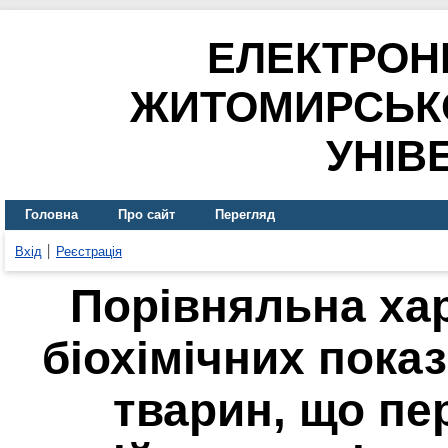
ЕЛЕКТРОН
ЖИТОМИРСЬК
УНІВ
Головна
Про сайт
Перегляд
Вхід
Реєстрація
Порівняльна ха
біохімічних показ
тварин, що пе