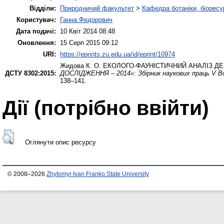
Відділи:
Природничий факультет
>
Кафедра ботаніки, біоресу
Користувач:
Ганна Федорович
Дата подачі:
10 Квіт 2014 08:48
Оновлення:
15 Серп 2015 09:12
URI:
https://eprints.zu.edu.ua/id/eprint/10974
Жидова К. О.
ЕКОЛОГО-ФАУНІСТИЧНИЙ АНАЛІЗ Д
ДСТУ 8302:2015:
ДОСЛІДЖЕННЯ – 2014»: Збірник наукових праць V Все
138–141.
Дії ​​(потрібно ввійти)
Оглянути опис ресурсу
© 2008–2026
Zhytomyr Ivan Franko State University