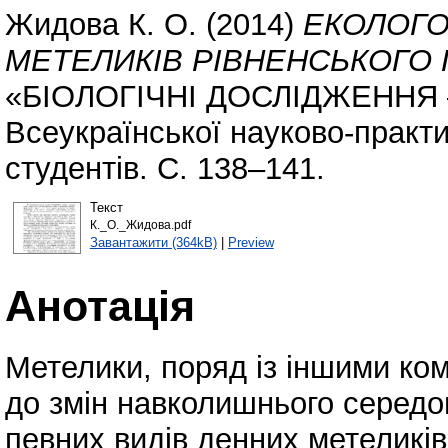
Жидова К. О.
(2014)
ЕКОЛОГО
МЕТЕЛИКІВ РІВНЕНСЬКОГО
«БІОЛОГІЧНІ ДОСЛІДЖЕННЯ – 
Всеукраїнської науково-практи
студентів. С. 138–141.
Текст
К._О._Жидова.pdf
Завантажити (364kB)
|
Preview
Анотація
Метелики, поряд із іншими ко
до змін навколишнього середо
певних видів денних метеликі