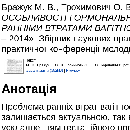
Бражук М. В.
,
Трохимович О. В
ОСОБЛИВОСТІ ГОРМОНАЛЬН
РАННІМИ ВТРАТАМИ ВАГІТНО
– 2014»: Збірник наукових пра
практичної конференції молоди
Текст
М._В._Бражук1__О._В._Трохимович2__І._О._Баранецька3.pdf
Завантажити (352kB)
|
Preview
Анотація
Проблема ранніх втрат вагітнос
залишається актуальною, так 
ускладненням гестаційного про