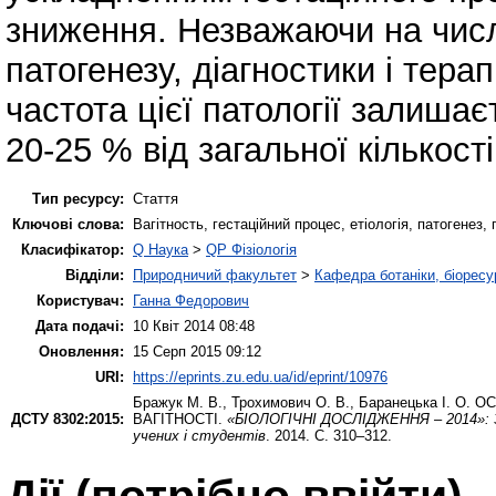
зниження. Незважаючи на числе
патогенезу, діагностики і терапі
частота цієї патології залишає
20-25 % від загальної кількості
Тип ресурсу:
Стаття
Ключові слова:
Вагітность, гестаційний процес, етіологія, патогенез, 
Класифікатор:
Q Наука
>
QP Фізіологія
Відділи:
Природничий факультет
>
Кафедра ботаніки, біоресу
Користувач:
Ганна Федорович
Дата подачі:
10 Квіт 2014 08:48
Оновлення:
15 Серп 2015 09:12
URI:
https://eprints.zu.edu.ua/id/eprint/10976
Бражук М. В.
,
Трохимович О. В.
,
Баранецька І. О.
ОС
ДСТУ 8302:2015:
ВАГІТНОСТІ.
«БІОЛОГІЧНІ ДОСЛІДЖЕННЯ – 2014»: Збі
учених і студентів
. 2014. С. 310–312.
Дії ​​(потрібно ввійти)