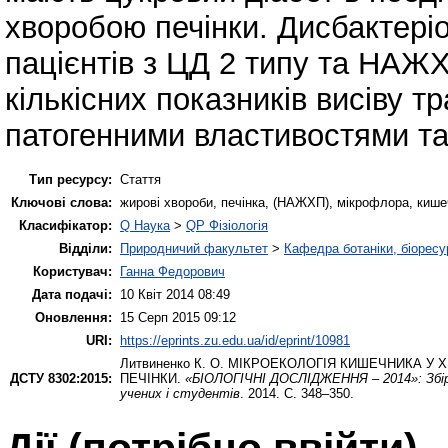
хворобою печінки. Дисбактері
пацієнтів з ЦД 2 типу та НАЖ
кількісних показників висіву т
патогенними властивостями та
Тип ресурсу:
Стаття
Ключові слова:
жирові хвороби, печінка, (НАЖХП), мікрофлора, кише
Класифікатор:
Q Наука
>
QP Фізіологія
Відділи:
Природничий факультет
>
Кафедра ботаніки, біоресу
Користувач:
Ганна Федорович
Дата подачі:
10 Квіт 2014 08:49
Оновлення:
15 Серп 2015 09:12
URI:
https://eprints.zu.edu.ua/id/eprint/10981
Литвиненко К. О.
МІКРОЕКОЛОГІЯ КИШЕЧНИКА У 
ДСТУ 8302:2015:
ПЕЧІНКИ.
«БІОЛОГІЧНІ ДОСЛІДЖЕННЯ – 2014»: Збірни
учених і студентів
. 2014. С. 348–350.
Дії ​​(потрібно ввійти)