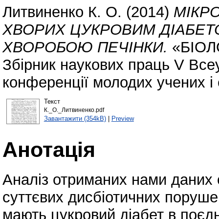
Литвиненко К. О.
(2014)
МІКР
ХВОРИХ ЦУКРОВИМ ДІАБЕТ
ХВОРОБОЮ ПЕЧІНКИ.
«БІОЛ
Збірник наукових праць V Всеу
конференції молодих учених і 
Текст
К._О._Литвиненко.pdf
Завантажити (354kB)
|
Preview
Анотація
Аналіз отриманих нами даних 
суттєвих дисбіотичних поруше
мають цукровий діабет в поєд