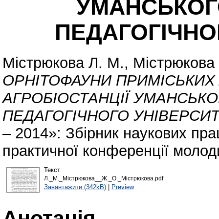
УМАНСЬКОГ
ПЕДАГОГІЧНО
Містрюкова Л. М.
,
Містрюкова 
ОРНІТОФАУНИ ПРИМІСЬКИХ 
АГРОБІОСТАНЦІЇ УМАНСЬК
ПЕДАГОГІЧНОГО УНІВЕРСИТ
– 2014»: Збірник наукових пра
практичної конференції молоди
Текст
Л._М._Містрюкова__Ж._О._Містрюкова.pdf
Завантажити (342kB)
|
Preview
Анотація