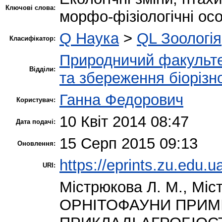
Ключові слова:
морфо-фізіологічні осо
Q Наука
>
QL Зоологія
Класифікатор:
Природничий факульт
Відділи:
та збереження біорізн
Ганна Федорович
Користувач:
10 Квіт 2014 08:47
Дата подачі:
15 Серп 2015 09:13
Оновлення:
https://eprints.zu.edu.u
URI:
Містрюкова Л. М.
,
Міс
ОРНІТОФАУНИ ПРИМІ