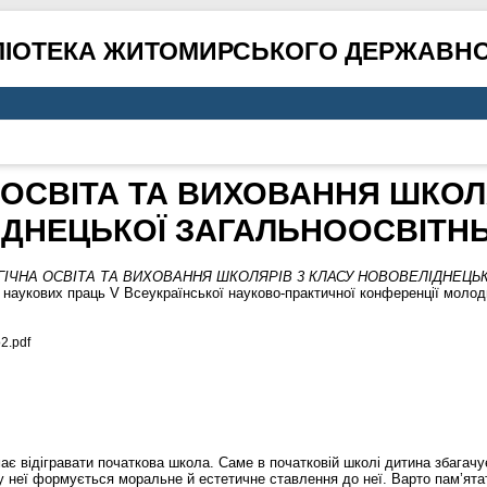
ЛІОТЕКА ЖИТОМИРСЬКОГО ДЕРЖАВНО
 ОСВІТА ТА ВИХОВАННЯ ШКОЛЯ
ДНЕЦЬКОЇ ЗАГАЛЬНООСВІТН
ІЧНА ОСВІТА ТА ВИХОВАННЯ ШКОЛЯРІВ 3 КЛАСУ НОВОВЕЛІДНЕЦЬК
укових праць V Всеукраїнської науково-практичної конференції молодих
2.pdf
 має відігравати початкова школа. Саме в початковій школі дитина збага
у неї формується моральне й естетичне ставлення до неї. Варто пам’ятат