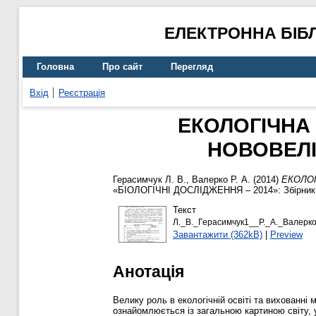
ЕЛЕКТРОННА БІБ
Головна
Про сайт
Перегляд
Вхід
Реєстрація
ЕКОЛОГІЧНА
НОВОВЕЛІ
Герасимчук Л. В.
,
Валерко Р. А.
(2014)
ЕКОЛОГ
«БІОЛОГІЧНІ ДОСЛІДЖЕННЯ – 2014»: Збірник на
Текст
Л._В._Герасимчук1__Р._А._Валерко
Завантажити (362kB)
|
Preview
Анотація
Велику роль в екологічній освіті та вихованні
ознайомлюється із загальною картиною світу, 