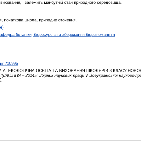
е виховання, і залежить майбутній стан природного середовища.
ня, початкова школа, природне оточення.
е)
афедра ботаніки, біоресурсів та збереження біорізноманіття
print/10996
. А.
ЕКОЛОГІЧНА ОСВІТА ТА ВИХОВАННЯ ШКОЛЯРІВ 3 КЛАСУ НОВО
ДЖЕННЯ – 2014»: Збірник наукових праць V Всеукраїнської науково-пра
0.