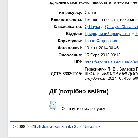
здійснювались екологічна освіта та екологічн
Тип ресурсу:
Стаття
Ключові слова:
Екологічна освіта, вихован
Класифікатор:
Q Наука
>
Q Наука (Загальн
Відділи:
Природничий факультет
>
К
Користувач:
Ганна Федорович
Дата подачі:
10 Квіт 2014 08:46
Оновлення:
15 Серп 2015 09:13
URI:
https://eprints.zu.edu.ua/id/e
Герасимчук Л. В.
,
Валерко Р
ДСТУ 8302:2015:
ШКОЛИ.
«БІОЛОГІЧНІ ДОСЛІ
студентів
. 2014. С. 496–50
Дії ​​(потрібно ввійти)
Оглянути опис ресурсу
© 2008–2026
Zhytomyr Ivan Franko State University