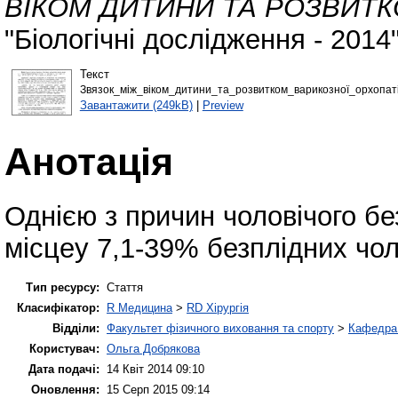
ВІКОМ ДИТИНИ ТА РОЗВИТК
"Біологічні дослідження - 2014
Текст
Звязок_між_віком_дитини_та_розвитком_варикозної_орхопаті
Завантажити (249kB)
|
Preview
Анотація
Однією з причин чоловічого бе
місцеу 7,1-39% безплідних чол
Тип ресурсу:
Стаття
Класифікатор:
R Медицина
>
RD Хірургія
Відділи:
Факультет фізичного виховання та спорту
>
Кафедра 
Користувач:
Ольга Добрякова
Дата подачі:
14 Квіт 2014 09:10
Оновлення:
15 Серп 2015 09:14