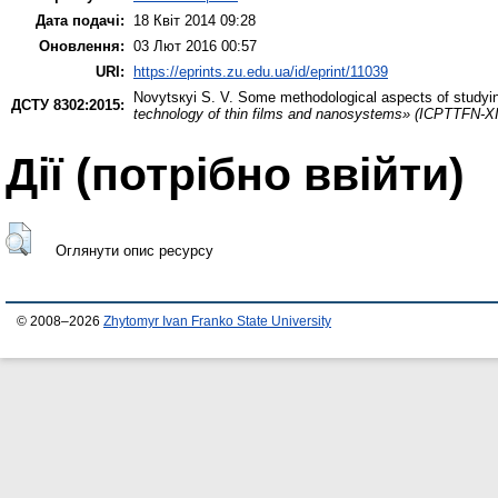
Дата подачі:
18 Квіт 2014 09:28
Оновлення:
03 Лют 2016 00:57
URI:
https://eprints.zu.edu.ua/id/eprint/11039
Novytsкyі S. V.
Some methodological aspects of studyin
ДСТУ 8302:2015:
technology of thin films and nanosystems» (ICPTTFN-XI
Дії ​​(потрібно ввійти)
Оглянути опис ресурсу
© 2008–2026
Zhytomyr Ivan Franko State University