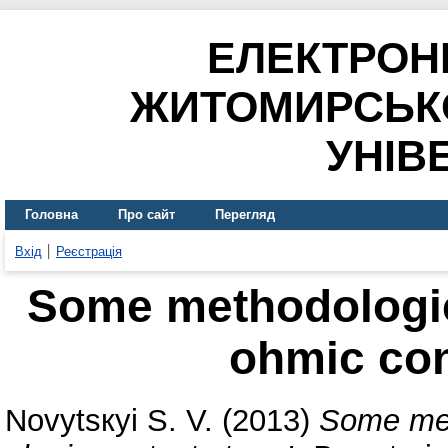
ЕЛЕКТРОН
ЖИТОМИРСЬК
УНІВ
Головна
Про сайт
Перегляд
Вхід
Реєстрація
Some methodologic
ohmic con
Novytsкyі S. V.
(2013)
Some met