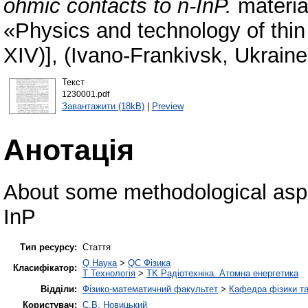
ohmic contacts to n-InP.
material
«Physics and technology of thi
XIV)], (Ivano-Frankivsk, Ukrain
Текст
1230001.pdf
Завантажити (18kB)
|
Preview
Анотація
About some methodological aspe
InP
Тип ресурсу:
Стаття
Q Наука
>
QC Фізика
Класифікатор:
T Технологія
>
TK Радіотехніка. Атомна енергетика
Відділи:
Фізико-математичний факультет
>
Кафедра фізики та
Користувач:
С.В. Новицький