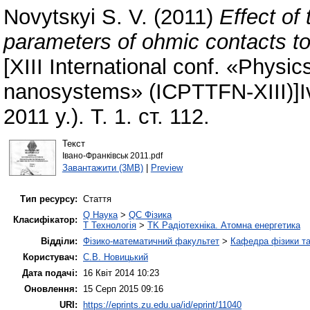
Novytsкyі S. V.
(2011)
Effect of
parameters of ohmic contacts to
[XIII International conf. «Physic
nanosystems» (ICPTTFN-XIII)]I
2011 y.). Т. 1. ст. 112.
Текст
Івано-Франківськ 2011.pdf
Завантажити (3MB)
|
Preview
Тип ресурсу:
Стаття
Q Наука
>
QC Фізика
Класифікатор:
T Технологія
>
TK Радіотехніка. Атомна енергетика
Відділи:
Фізико-математичний факультет
>
Кафедра фізики та
Користувач:
С.В. Новицький
Дата подачі:
16 Квіт 2014 10:23
Оновлення:
15 Серп 2015 09:16
URI:
https://eprints.zu.edu.ua/id/eprint/11040