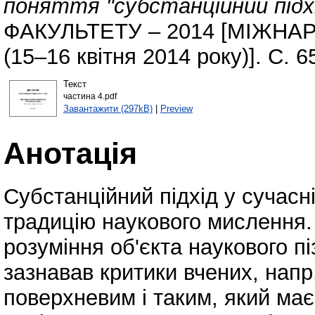
поняття "субстанційний підхі
ФАКУЛЬТЕТУ – 2014 [МІЖН
(15–16 квітня 2014 року)]. С. 6
Текст
частина 4.pdf
Завантажити (297kB)
|
Preview
Анотація
Субстанційний підхід у сучасн
традицію наукового мислення
розуміння об'єкта наукового піз
зазнавав критики вчених, напр.
поверхневим і таким, який ма