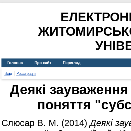
ЕЛЕКТРОН
ЖИТОМИРСЬК
УНІВ
Головна
Про сайт
Перегляд
Вхід
Реєстрація
Деякі зауваження
поняття "субс
Слюсар В. М.
(2014)
Деякі зау