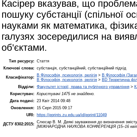
Касірер вказував, що проблем
пошуку субстанції (спільної о
науками як математика, фізика, 
галузях зосередилися на виявл
об'єктами.
Тип ресурсу:
Стаття
Ключові слова:
субстанція, субстанційний, субстанційний підхід
B Філософія, психологія, релігія
>
B Філософія (Зага
Класифікатор:
B Філософія, психологія, релігія
>
BD Теоретична фі
Відділи:
Факультет історії, права та публічного управління
>
К
Користувач:
Користувачі 1475 не знайдено.
Дата подачі:
23 Квіт 2014 09:48
Оновлення:
15 Серп 2015 09:17
URI:
https://eprints.zu.edu.ua/id/eprint/11049
Слюсар В. М.
Деякі зауваження до визначення змісту
ДСТУ 8302:2015:
[МІЖНАРОДНА НАУКОВА КОНФЕРЕНЦІЯ (15–16 квітн