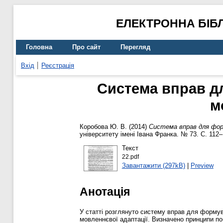
ЕЛЕКТРОННА БІБ
Головна
Про сайт
Перегляд
Вхід
Реєстрація
Система вправ дл
м
Коробова Ю. В.
(2014)
Система вправ для форм
університету імені Івана Франка. № 73. С. 112
Текст
22.pdf
Завантажити (297kB)
|
Preview
Анотація
У статті розглянуто систему вправ для формув
мовленнєвої адаптації. Визначено принципи п