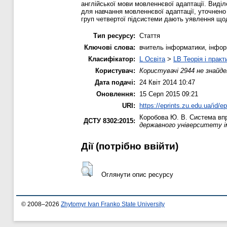
англійської мови мовленнєвої адаптації. Виді
для навчання мовленнєвої адаптації, уточнено
груп четвертої підсистеми дають уявлення щод
Тип ресурсу:
Стаття
Ключові слова:
вчитель інформатики, інформ
Класифікатор:
L Освіта
>
LB Теорія і практ
Користувач:
Користувачі 2944 не знайде
Дата подачі:
24 Квіт 2014 10:47
Оновлення:
15 Серп 2015 09:21
URI:
https://eprints.zu.edu.ua/id/e
Коробова Ю. В.
Система впр
ДСТУ 8302:2015:
державного університету і
Дії ​​(потрібно ввійти)
Оглянути опис ресурсу
© 2008–2026
Zhytomyr Ivan Franko State University