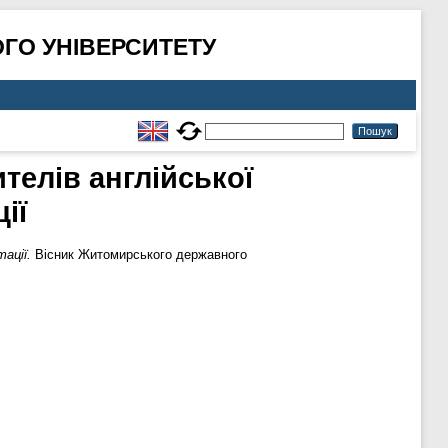
ГО УНІВЕРСИТЕТУ
телів англійської
ії
ації.
Вісник Житомирського державного