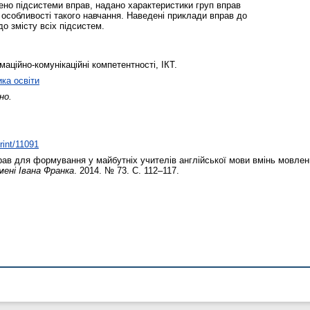
лено підсистеми вправ, надано характеристики груп вправ
 особливості такого навчання. Наведенi приклади вправ до
о змісту всіх підсистем.
аційно-комунікаційні компетентності, ІКТ.
ика освіти
но.
print/11091
ав для формування у майбутніх учителів англійської мови вмінь мовлен
мені Івана Франка
. 2014. № 73. С. 112–117.