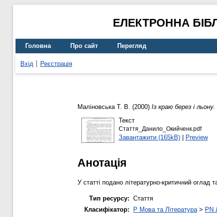
ЕЛЕКТРОННА БІБ
Головна
Про сайт
Перегляд
Вхід
Реєстрація
Маліновська Т. В.
(2000)
Із краю берез і льону.
Текст
Стаття_Данило_Окийченк.pdf
Завантажити (165kB)
|
Preview
Анотація
У статті подано літературно-критичний оглад та
Тип ресурсу:
Стаття
Класифікатор:
P Мова та Література
>
PN 