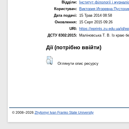
Відділи:
Інститут філології і журналі
Користувач:
Виктория Игоревна Пустохи
Дата подачі:
15 Трав 2014 08:58
Оновлення:
15 Серп 2015 09:26
URI:
https://eprints.zu.edu.ua/id/ep
ДСТУ 8302:2015:
Маліновська Т. В.
Із краю бе
Дії ​​(потрібно ввійти)
Оглянути опис ресурсу
© 2008–2026
Zhytomyr Ivan Franko State University