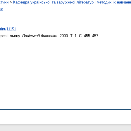
стики
>
Кафедра української та зарубіжної літератур і методик їх навчан
на
rint/11151
рез і льону.
Поліський дивосвіт
. 2000. Т. 1. С. 455–457.