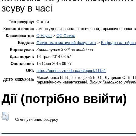
зсуву в часі
Тип ресурсу:
Стаття
Ключові слова:
амплітудні визначальні рів¬няння, гармонічне наванта
Класифікатор:
Q Наука
>
QC Фізика
Відділи:
Фізико-математичний факультет
>
Кафедра алгебри т
Користувач:
Користувачі 3736 не знайдено.
Дата подачі:
13 Трав 2014 08:57
Оновлення:
15 Серп 2015 09:27
URI:
https://eprints.zu.edu.ua/id/eprint/11154
Михайленко В. В.
,
П’ятецький В. О.
,
Лущиков О. В.
Пр
ДСТУ 8302:2015:
гармонічному навантаженні.
Вісник Київського унів
Дії ​​(потрібно ввійти)
Оглянути опис ресурсу