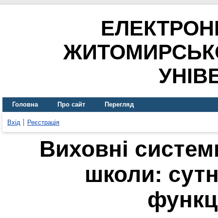
ЕЛЕКТРОН
ЖИТОМИРСЬК
УНІВ
Головна
Про сайт
Перегляд
Вхід
Реєстрація
Виховні систем
школи: сутн
функц