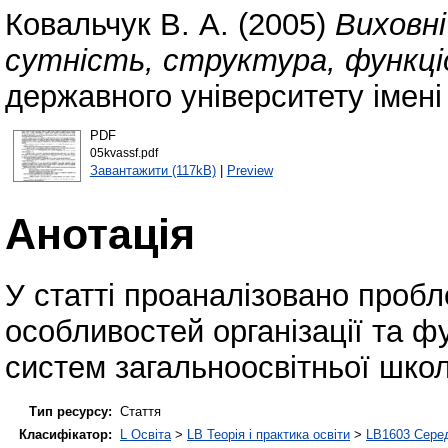
Ковальчук В. А.
(2005)
Виховні
сутність, структура, функці
державного університету імені
PDF
05kvassf.pdf
Завантажити (117kB)
|
Preview
Анотація
У статті проаналізовано пробл
особливостей організації та 
систем загальноосвітньої школ
Тип ресурсу:
Стаття
Класифікатор:
L Освіта
>
LB Теорія і практика освіти
>
LB1603 Серед