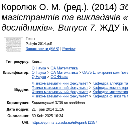
Королюк О. М.
(ред.). (2014)
З
магістрантів та викладачів 
дослідників». Випуск 7.
ЖДУ ім.
Текст
P,shybr 2014.pdf
Завантажити (5MB)
|
Preview
Тип ресурсу:
Книга
Q Наука
>
QA Математика
Класифікатор:
Q Наука
>
QA Математика
>
QA75 Електронні комп'ют
Q Наука
>
QC Фізика
Фізико-математичний факультет
>
Кафедра алгебри та
Фізико-математичний факультет
>
Кафедра комп’ютерн
Відділи:
Фізико-математичний факультет
>
Кафедра математично
Фізико-математичний факультет
>
Кафедра фізики та м
Користувач:
Користувачі 3736 не знайдено.
Дата подачі:
21 Трав 2014 11:16
Оновлення:
30 Квіт 2025 16:34
URI:
https://eprints.zu.edu.ua/id/eprint/11357