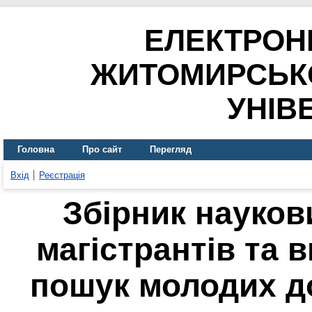
ЕЛЕКТРОН
ЖИТОМИРСЬК
УНІВ
Головна
Про сайт
Перегляд
Вхід
Реєстрація
Збірник науков
магістрантів та 
пошук молодих до